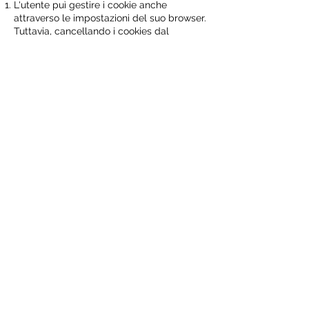
L'utente puì gestire i cookie anche
attraverso le impostazioni del suo browser.
Tuttavia, cancellando i cookies dal
browser potrebbe rimuovere le preferenze
che ha impostato per il sito.
V. DIRITTI DELL'UTENTE
L'art. 13, c. 2 del Regolamento UE
2016/679 elenca i diritti dell'utente.
Il sito amsinprinting.it intende pertanto
informare l'utente sull'esistenza:
del diritto dell'interessato di chiedere al
titolare l'accesso ai dati personali (art. 15
Regolamento UE), il loro aggiornamento
(art. 7, co. 3, lett. a) D.Lgs. 196/2003), la
rettifica (art. 16 Regolamento UE),
l'integrazione (art. 7, co. 3, lett. a) D.Lgs.
196/2003) o la limitazione del trattamento
che lo riguardino (art. 18 Regolamento UE)
o di opporsi, per motivi legittimi, al loro
trattamento (art. 21 Regolamento UE),
oltre al diritto alla portabilità dei dati (art.