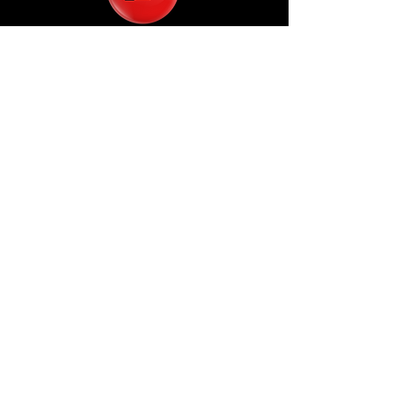
CONSIGLIAMO
LA SOLUZIONE MIGLIORE
VI SEGUIAMO
DAL PROGETTO GRAFICO
ALLA STAMPA
GARANTIAMO
PRODOTTI
DI QUALITA'