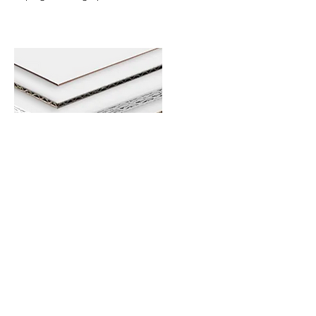
CARTONE
La stampa su cartone rappresenta una
realtà sempre più diffusa nella
comunicazione visiva e pubblicitaria. La
versatilità dei vari tipi di cartone disponibili
unita alla possibilità di essere stampato e